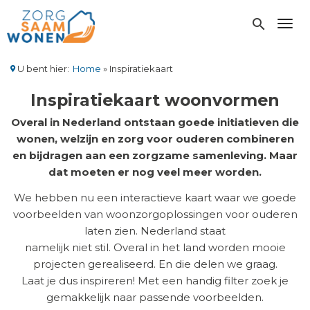
Overslaan
en
search
Toggl
naar
de
inhoud
U bent hier:
Home
Inspiratiekaart
gaan
Kruimelpad
Inspiratiekaart woonvormen
Overal in Nederland ontstaan goede initiatieven die
wonen, welzijn en zorg voor ouderen combineren
en bijdragen aan een zorgzame samenleving. Maar
dat moeten er nog veel meer worden.
We hebben nu een interactieve kaart waar we goede
voorbeelden van woonzorgoplossingen voor ouderen
laten zien. Nederland staat
namelijk niet stil. Overal in het land worden mooie
projecten gerealiseerd. En die delen we graag.
Laat je dus inspireren! Met een handig filter zoek je
gemakkelijk naar passende voorbeelden.