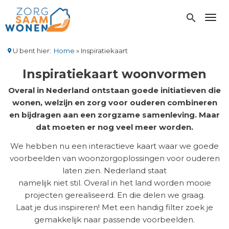
Overslaan
en
search
Toggl
naar
de
inhoud
U bent hier:
Home
Inspiratiekaart
gaan
Kruimelpad
Inspiratiekaart woonvormen
Overal in Nederland ontstaan goede initiatieven die
wonen, welzijn en zorg voor ouderen combineren
en bijdragen aan een zorgzame samenleving. Maar
dat moeten er nog veel meer worden.
We hebben nu een interactieve kaart waar we goede
voorbeelden van woonzorgoplossingen voor ouderen
laten zien. Nederland staat
namelijk niet stil. Overal in het land worden mooie
projecten gerealiseerd. En die delen we graag.
Laat je dus inspireren! Met een handig filter zoek je
gemakkelijk naar passende voorbeelden.