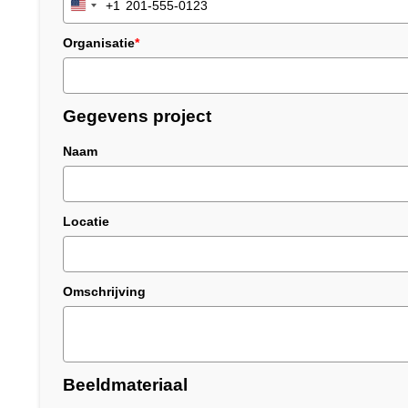
+1
United
States
Organisatie
*
+1
Gegevens project
Naam
Locatie
Omschrijving
Beeldmateriaal