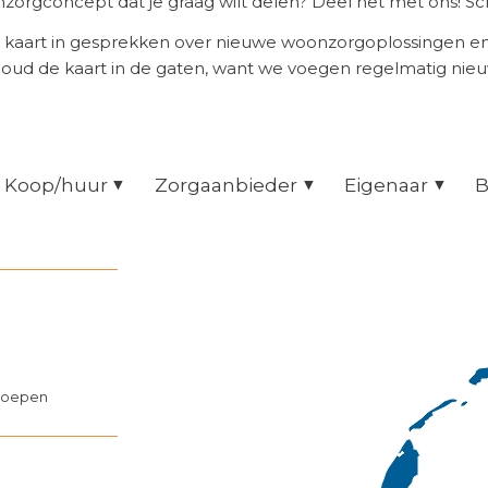
orgconcept dat je graag wilt delen? Deel het met ons! Scr
 kaart in gesprekken over nieuwe woonzorgoplossingen 
Houd de kaart in de gaten, want we voegen regelmatig nie