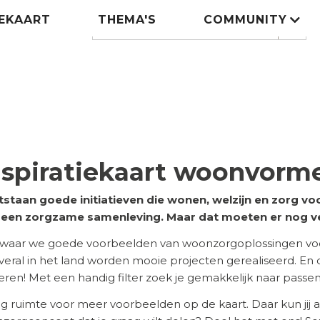
IEKAART
THEMA'S
COMMUNITY
Zoeken
search
nspiratiekaart woonvorm
tstaan goede initiatieven die wonen, welzijn en zorg 
n een zorgzame samenleving. Maar dat moeten er nog v
 waar we goede voorbeelden van woonzorgoplossingen voor
 Overal in het land worden mooie projecten gerealiseerd. En
ireren! Met een handig filter zoek je gemakkelijk naar pass
eg ruimte voor meer voorbeelden op de kaart. Daar kun jij