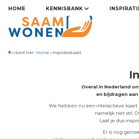
Overslaan
Zorgsaamwonen
HOME
KENNISBANK
INSPIRAT
en
naar
menu
de
inhoud
gaan
U bent hier:
Home
Inspiratiekaart
Kruimelpad
I
Overal in Nederland on
en bijdragen aa
We hebben nu een interactieve kaart
namelijk niet stil.
Laat je dus insp
Er is nog geno