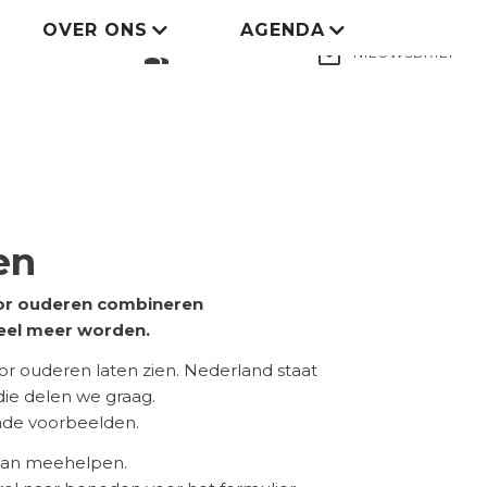
OVER ONS
AGENDA
LID WORDEN
group
mail_outline
NIEUWSBRIEF
en
voor ouderen combineren
eel meer worden.
 ouderen laten zien. Nederland staat
 die delen we graag.
ende voorbeelden.
 aan meehelpen.