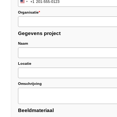
+1
United
States
Organisatie
*
+1
Gegevens project
Naam
Locatie
Omschrijving
Beeldmateriaal