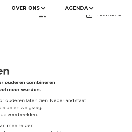
OVER ONS
AGENDA
LID WORDEN
group
mail_outline
NIEUWSBRIEF
en
voor ouderen combineren
eel meer worden.
 ouderen laten zien. Nederland staat
 die delen we graag.
ende voorbeelden.
 aan meehelpen.