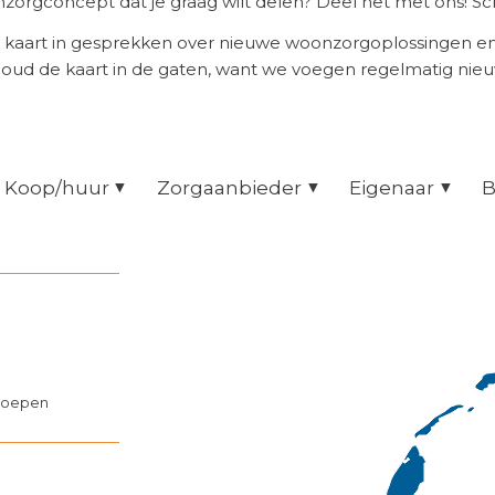
orgconcept dat je graag wilt delen? Deel het met ons! Scr
 kaart in gesprekken over nieuwe woonzorgoplossingen 
Houd de kaart in de gaten, want we voegen regelmatig nie