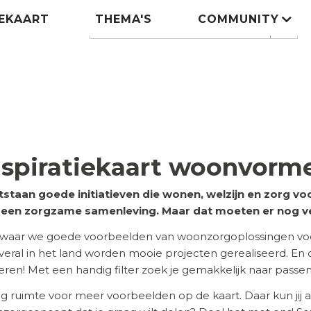
IEKAART
THEMA'S
COMMUNITY
Zoeken
search
nspiratiekaart woonvorm
tstaan goede initiatieven die wonen, welzijn en zorg 
n een zorgzame samenleving. Maar dat moeten er nog v
 waar we goede voorbeelden van woonzorgoplossingen voor
 Overal in het land worden mooie projecten gerealiseerd. En
ireren! Met een handig filter zoek je gemakkelijk naar pass
eg ruimte voor meer voorbeelden op de kaart. Daar kun jij