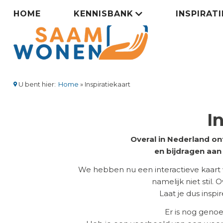
Overslaan
Zorgsaamwonen
HOME
KENNISBANK
INSPIRAT
en
naar
menu
de
inhoud
gaan
U bent hier:
Home
Inspiratiekaart
Kruimelpad
I
Overal in Nederland on
en bijdragen aa
We hebben nu een interactieve kaart
namelijk niet stil.
Laat je dus insp
Er is nog geno