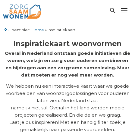
Overslaan
en
search
Toggl
naar
de
inhoud
U bent hier:
Home
Inspiratiekaart
gaan
Kruimelpad
Inspiratiekaart woonvormen
Overal in Nederland ontstaan goede initiatieven die
wonen, welzijn en zorg voor ouderen combineren
en bijdragen aan een zorgzame samenleving. Maar
dat moeten er nog veel meer worden.
We hebben nu een interactieve kaart waar we goede
voorbeelden van woonzorgoplossingen voor ouderen
laten zien. Nederland staat
namelijk niet stil. Overal in het land worden mooie
projecten gerealiseerd. En die delen we graag.
Laat je dus inspireren! Met een handig filter zoek je
gemakkelijk naar passende voorbeelden.