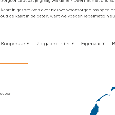
orgconcept dat je graag wilt delen? Deel het met ons! Scr
 kaart in gesprekken over nieuwe woonzorgoplossingen 
Houd de kaart in de gaten, want we voegen regelmatig nie