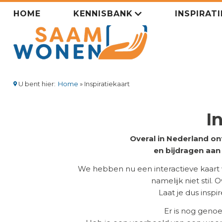
Overslaan
Zorgsaamwonen
HOME
KENNISBANK
INSPIRAT
en
naar
menu
de
inhoud
gaan
U bent hier:
Home
Inspiratiekaart
Kruimelpad
I
Overal in Nederland on
en bijdragen aa
We hebben nu een interactieve kaart
namelijk niet stil.
Laat je dus insp
Er is nog geno