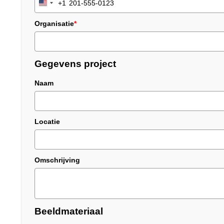
+1
United
States
Organisatie
*
+1
Gegevens project
Naam
Locatie
Omschrijving
Beeldmateriaal