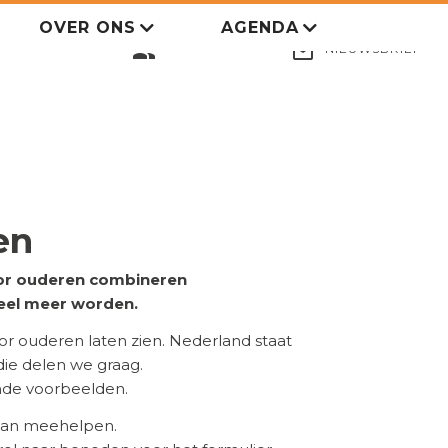
OVER ONS
AGENDA
LID WORDEN
group
mail_outline
NIEUWSBRIEF
en
voor ouderen combineren
eel meer worden.
 ouderen laten zien. Nederland staat
 die delen we graag.
ende voorbeelden.
 aan meehelpen.