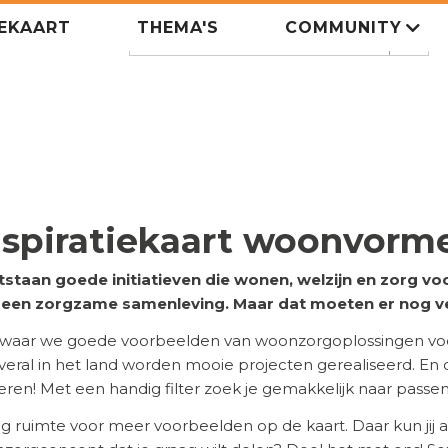
IEKAART
THEMA'S
COMMUNITY
Zoeken
search
nspiratiekaart woonvorm
tstaan goede initiatieven die wonen, welzijn en zorg 
n een zorgzame samenleving. Maar dat moeten er nog v
 waar we goede voorbeelden van woonzorgoplossingen voor
 Overal in het land worden mooie projecten gerealiseerd. En
ireren! Met een handig filter zoek je gemakkelijk naar pass
eg ruimte voor meer voorbeelden op de kaart. Daar kun jij